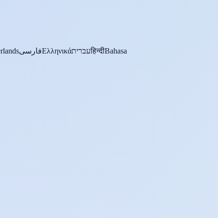
rlands
فارسی
Ελληνικά
עברית
हिन्दी
Bahasa