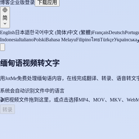
博客
企业版
登录
下载应用
简
English
日本語
한국어
中文 (简体)
中文 (繁體)
Français
Deutsch
Portugu
Indonesia
Italiano
Polski
Bahasa Melayu
Filipino
ไทย
Türkçe
Українська
缅甸语视频转文字
用JotMe免费处理缅甸语内容，在线完成翻译、转录、语音转
系统会自动识别文件中的语言
🎬
把视频文件拖到这里，或点击选择
MP4、MOV、MKV、WebM
转录