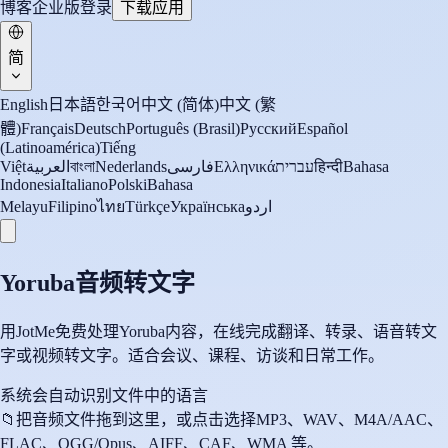
博客
企业版
登录
下载应用
简
English
日本語
한국어
中文 (简体)
中文 (繁
體)
Français
Deutsch
Português (Brasil)
Русский
Español
(Latinoamérica)
Tiếng
Việt
العربية
বাংলা
Nederlands
فارسی
Ελληνικά
עברית
हिन्दी
Bahasa
Indonesia
Italiano
Polski
Bahasa
Melayu
Filipino
ไทย
Türkçe
Українська
اردو
Yoruba音频转文字
用JotMe免费处理Yoruba内容，在线完成翻译、转录、语音转文
字或视频转文字。适合会议、课程、访谈和日常工作。
系统会自动识别文件中的语言
📁
把音频文件拖到这里，或点击选择
MP3、WAV、M4A/AAC、
FLAC、OGG/Opus、AIFF、CAF、WMA 等。