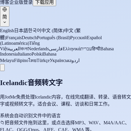
博客
企业版
登录
下载应用
简
English
日本語
한국어
中文 (简体)
中文 (繁
體)
Français
Deutsch
Português (Brasil)
Русский
Español
(Latinoamérica)
Tiếng
Việt
العربية
বাংলা
Nederlands
فارسی
Ελληνικά
עברית
हिन्दी
Bahasa
Indonesia
Italiano
Polski
Bahasa
Melayu
Filipino
ไทย
Türkçe
Українська
اردو
Icelandic音频转文字
用JotMe免费处理Icelandic内容，在线完成翻译、转录、语音转文
字或视频转文字。适合会议、课程、访谈和日常工作。
系统会自动识别文件中的语言
📁
把音频文件拖到这里，或点击选择
MP3、WAV、M4A/AAC、
FLAC、OGG/Opus、AIFF、CAF、WMA 等。