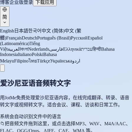
博客
企业版
登录
下载应用
简
English
日本語
한국어
中文 (简体)
中文 (繁
體)
Français
Deutsch
Português (Brasil)
Русский
Español
(Latinoamérica)
Tiếng
Việt
العربية
বাংলা
Nederlands
فارسی
Ελληνικά
עברית
हिन्दी
Bahasa
Indonesia
Italiano
Polski
Bahasa
Melayu
Filipino
ไทย
Türkçe
Українська
اردو
爱沙尼亚语音频转文字
用JotMe免费处理爱沙尼亚语内容，在线完成翻译、转录、语音
转文字或视频转文字。适合会议、课程、访谈和日常工作。
系统会自动识别文件中的语言
📁
把音频文件拖到这里，或点击选择
MP3、WAV、M4A/AAC、
FLAC、OGG/Opus、AIFF、CAF、WMA 等。