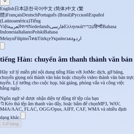
English
日本語
한국어
中文 (简体)
中文 (繁
體)
Français
Deutsch
Português (Brasil)
Русский
Español
(Latinoamérica)
Tiếng
Việt
العربية
বাংলা
Nederlands
فارسی
Ελληνικά
עברית
हिन्दी
Bahasa
Indonesia
Italiano
Polski
Bahasa
Melayu
Filipino
ไทย
Türkçe
Українська
اردو
tiếng Hàn: chuyển âm thanh thành văn bản
Hãy xử lý miễn phí nội dung tiếng Hàn với JotMe: dịch, gỡ băng,
chuyển giọng nói thành văn bản hoặc chuyển video thành văn bản trực
tuyến. Lý tưởng cho cuộc họp, bài giảng, phỏng vấn và công việc
hằng ngày.
Ngôn ngữ sẽ được nhận diện tự động từ tệp của bạn
📁
Kéo thả tệp âm thanh vào đây, hoặc bấm để chọn
MP3, WAV,
M4A/AAC, FLAC, OGG/Opus, AIFF, CAF, WMA và nhiều định
dạng khác.
Gỡ băng