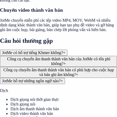
không cần cài đặt.
Chuyển video thành văn bản
JotMe chuyển miễn phí các tệp video MP4, MOV, WebM và nhiều
định dạng khác thành văn bản, giúp bạn tạo phụ đề video và gỡ băng
ghi âm cuộc họp, bài giảng, bản chép lời phỏng vấn và biên bản.
Câu hỏi thường gặp
JotMe có hỗ trợ tiếng Khmer không?
+
Công cụ chuyển âm thanh thành văn bản của JotMe có tốn phí
không?
+
Công cụ chuyển âm thanh thành văn bản có phù hợp cho cuộc họp
và bản ghi âm không?
+
JotMe hỗ trợ những ngôn ngữ nào?
+
Dịch
Dịch giọng nói thời gian thực
Dịch giọng nói
Dịch âm thanh thành văn bản
Dịch video thành văn bản