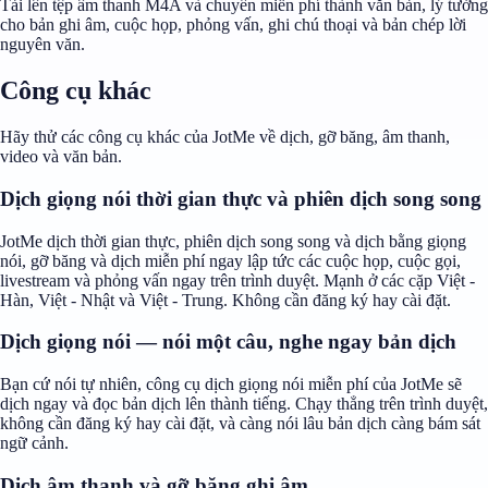
Tải lên tệp âm thanh M4A và chuyển miễn phí thành văn bản, lý tưởng
cho bản ghi âm, cuộc họp, phỏng vấn, ghi chú thoại và bản chép lời
nguyên văn.
Công cụ khác
Hãy thử các công cụ khác của JotMe về dịch, gỡ băng, âm thanh,
video và văn bản.
Dịch giọng nói thời gian thực và phiên dịch song song
JotMe dịch thời gian thực, phiên dịch song song và dịch bằng giọng
nói, gỡ băng và dịch miễn phí ngay lập tức các cuộc họp, cuộc gọi,
livestream và phỏng vấn ngay trên trình duyệt. Mạnh ở các cặp Việt -
Hàn, Việt - Nhật và Việt - Trung. Không cần đăng ký hay cài đặt.
Dịch giọng nói — nói một câu, nghe ngay bản dịch
Bạn cứ nói tự nhiên, công cụ dịch giọng nói miễn phí của JotMe sẽ
dịch ngay và đọc bản dịch lên thành tiếng. Chạy thẳng trên trình duyệt,
không cần đăng ký hay cài đặt, và càng nói lâu bản dịch càng bám sát
ngữ cảnh.
Dịch âm thanh và gỡ băng ghi âm