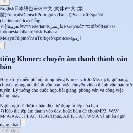
English
日本語
한국어
中文 (简体)
中文 (繁
體)
Français
Deutsch
Português (Brasil)
Русский
Español
(Latinoamérica)
Tiếng
Việt
العربية
বাংলা
Nederlands
فارسی
Ελληνικά
עברית
हिन्दी
Bahasa
Indonesia
Italiano
Polski
Bahasa
Melayu
Filipino
ไทย
Türkçe
Українська
اردو
tiếng Khmer: chuyển âm thanh thành văn
bản
Hãy xử lý miễn phí nội dung tiếng Khmer với JotMe: dịch, gỡ băng,
chuyển giọng nói thành văn bản hoặc chuyển video thành văn bản trực
tuyến. Lý tưởng cho cuộc họp, bài giảng, phỏng vấn và công việc
hằng ngày.
Ngôn ngữ sẽ được nhận diện tự động từ tệp của bạn
📁
Kéo thả tệp âm thanh vào đây, hoặc bấm để chọn
MP3, WAV,
M4A/AAC, FLAC, OGG/Opus, AIFF, CAF, WMA và nhiều định
dạng khác.
Gỡ băng