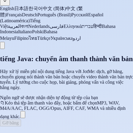
English
日本語
한국어
中文 (简体)
中文 (繁
體)
Français
Deutsch
Português (Brasil)
Русский
Español
(Latinoamérica)
Tiếng
Việt
العربية
বাংলা
Nederlands
فارسی
Ελληνικά
עברית
हिन्दी
Bahasa
Indonesia
Italiano
Polski
Bahasa
Melayu
Filipino
ไทย
Türkçe
Українська
اردو
tiếng Java: chuyển âm thanh thành văn bản
Hãy xử lý miễn phí nội dung tiếng Java với JotMe: dịch, gỡ băng,
chuyển giọng nói thành văn bản hoặc chuyển video thành văn bản trực
tuyến. Lý tưởng cho cuộc họp, bài giảng, phỏng vấn và công việc
hằng ngày.
Ngôn ngữ sẽ được nhận diện tự động từ tệp của bạn
📁
Kéo thả tệp âm thanh vào đây, hoặc bấm để chọn
MP3, WAV,
M4A/AAC, FLAC, OGG/Opus, AIFF, CAF, WMA và nhiều định
dạng khác.
Gỡ băng