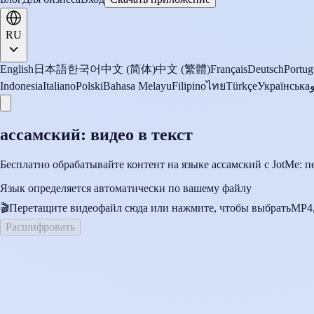
RU
English
日本語
한국어
中文 (简体)
中文 (繁體)
Français
Deutsch
Portug
Indonesia
Italiano
Polski
Bahasa Melayu
Filipino
ไทย
Türkçe
Українська
ассамский: видео в текст
Бесплатно обрабатывайте контент на языке ассамский с JotMe: п
Язык определяется автоматически по вашему файлу
🎬
Перетащите видеофайл сюда или нажмите, чтобы выбрать
MP4,
Расшифровать