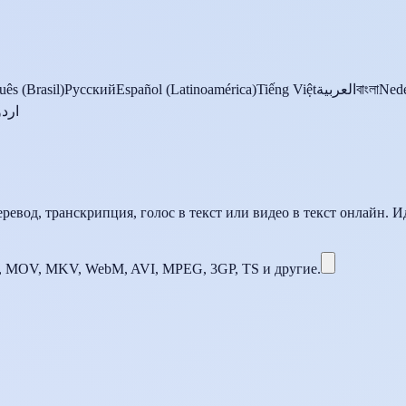
uês (Brasil)
Русский
Español (Latinoamérica)
Tiếng Việt
العربية
বাংলা
Nede
اردو
еревод, транскрипция, голос в текст или видео в текст онлайн. 
 MOV, MKV, WebM, AVI, MPEG, 3GP, TS и другие.