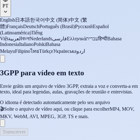
PT
English
日本語
한국어
中文 (简体)
中文 (繁
體)
Français
Deutsch
Português (Brasil)
Русский
Español
(Latinoamérica)
Tiếng
Việt
العربية
বাংলা
Nederlands
فارسی
Ελληνικά
עברית
हिन्दी
Bahasa
Indonesia
Italiano
Polski
Bahasa
Melayu
Filipino
ไทย
Türkçe
Українська
اردو
3GPP para vídeo em texto
Envie grátis um arquivo de vídeo 3GPP, extraia a voz e converta-a em
texto, ideal para legendas, aulas, gravações de reunião e entrevistas.
O idioma é detectado automaticamente pelo seu arquivo
🎬
Solte o arquivo de vídeo aqui, ou clique para escolher
MP4, MOV,
MKV, WebM, AVI, MPEG, 3GP, TS e mais.
Transcrever