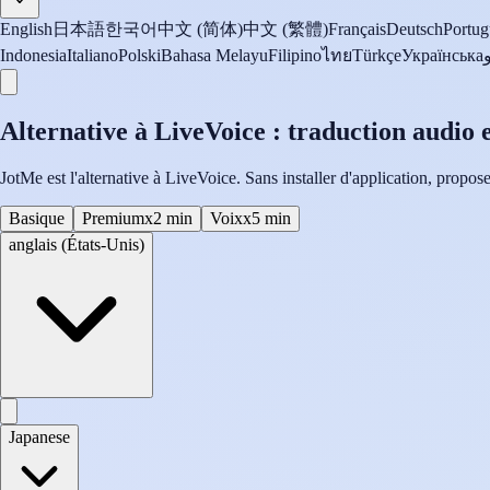
English
日本語
한국어
中文 (简体)
中文 (繁體)
Français
Deutsch
Portug
Indonesia
Italiano
Polski
Bahasa Melayu
Filipino
ไทย
Türkçe
Українська
Alternative à LiveVoice : traduction audio 
JotMe est l'alternative à LiveVoice. Sans installer d'application, propos
Basique
Premium
x2 min
Voix
x5 min
anglais (États-Unis)
Japanese