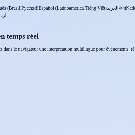
uês (Brasil)
Русский
Español (Latinoamérica)
Tiếng Việt
العربية
বাংলা
Nede
اردو
en temps réel
ez dans le navigateur une interprétation multilingue pour événements, réu