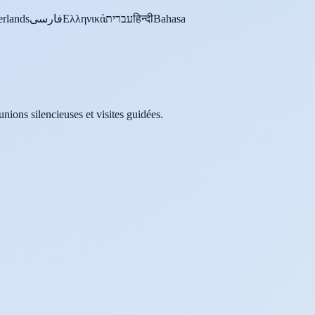
rlands
فارسی
Ελληνικά
עברית
हिन्दी
Bahasa
nions silencieuses et visites guidées.