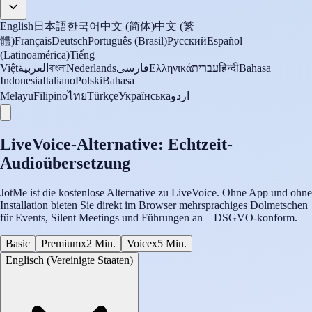
English
日本語
한국어
中文 (简体)
中文 (繁
體)
Français
Deutsch
Português (Brasil)
Русский
Español
(Latinoamérica)
Tiếng
Việt
العربية
বাংলা
Nederlands
فارسی
Ελληνικά
עברית
हिन्दी
Bahasa
Indonesia
Italiano
Polski
Bahasa
Melayu
Filipino
ไทย
Türkçe
Українська
اردو
LiveVoice-Alternative: Echtzeit-
Audioübersetzung
JotMe ist die kostenlose Alternative zu LiveVoice. Ohne App und ohne
Installation bieten Sie direkt im Browser mehrsprachiges Dolmetschen
für Events, Silent Meetings und Führungen an – DSGVO-konform.
Basic
Premium
x2 Min.
Voice
x5 Min.
Englisch (Vereinigte Staaten)