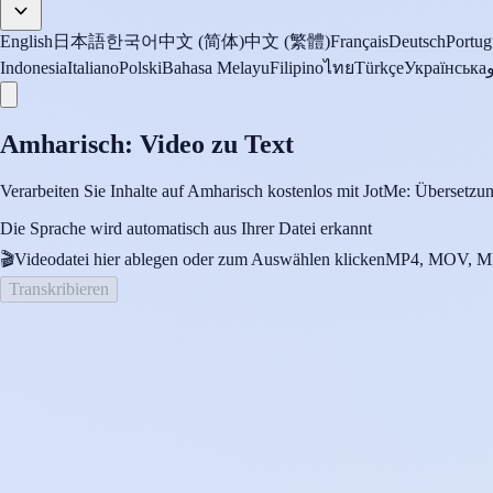
English
日本語
한국어
中文 (简体)
中文 (繁體)
Français
Deutsch
Portug
Indonesia
Italiano
Polski
Bahasa Melayu
Filipino
ไทย
Türkçe
Українська
Amharisch: Video zu Text
Verarbeiten Sie Inhalte auf Amharisch kostenlos mit JotMe: Übersetzung
Die Sprache wird automatisch aus Ihrer Datei erkannt
🎬
Videodatei hier ablegen oder zum Auswählen klicken
MP4, MOV, MK
Transkribieren