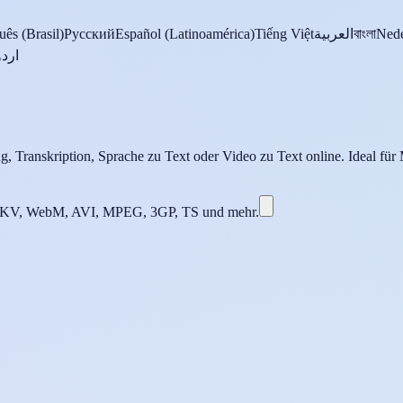
uês (Brasil)
Русский
Español (Latinoamérica)
Tiếng Việt
العربية
বাংলা
Nede
اردو
, Transkription, Sprache zu Text oder Video zu Text online. Ideal für 
V, WebM, AVI, MPEG, 3GP, TS und mehr.