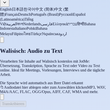
English
日本語
한국어
中文 (简体)
中文 (繁
體)
Français
Deutsch
Português (Brasil)
Русский
Español
(Latinoamérica)
Tiếng
Việt
العربية
বাংলা
Nederlands
فارسی
Ελληνικά
עברית
हिन्दी
Bahasa
Indonesia
Italiano
Polski
Bahasa
Melayu
Filipino
ไทย
Türkçe
Українська
اردو
Walisisch: Audio zu Text
Verarbeiten Sie Inhalte auf Walisisch kostenlos mit JotMe:
Übersetzung, Transkription, Sprache zu Text oder Video zu Text
online. Ideal für Meetings, Vorlesungen, Interviews und die tägliche
Arbeit.
Die Sprache wird automatisch aus Ihrer Datei erkannt
📁
Audiodatei hier ablegen oder zum Auswählen klicken
MP3, WAV,
M4A/AAC, FLAC, OGG/Opus, AIFF, CAF, WMA und mehr.
Transkribieren