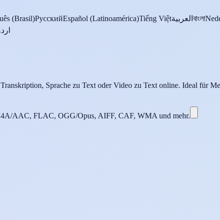
uês (Brasil)
Русский
Español (Latinoamérica)
Tiếng Việt
العربية
বাংলা
Nede
اردو
 Transkription, Sprache zu Text oder Video zu Text online. Ideal für Me
4A/AAC, FLAC, OGG/Opus, AIFF, CAF, WMA und mehr.