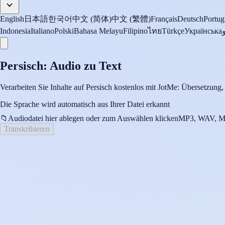
English
日本語
한국어
中文 (简体)
中文 (繁體)
Français
Deutsch
Portug
Indonesia
Italiano
Polski
Bahasa Melayu
Filipino
ไทย
Türkçe
Українська
Persisch: Audio zu Text
Verarbeiten Sie Inhalte auf Persisch kostenlos mit JotMe: Übersetzung,
Die Sprache wird automatisch aus Ihrer Datei erkannt
📁
Audiodatei hier ablegen oder zum Auswählen klicken
MP3, WAV, M
Transkribieren