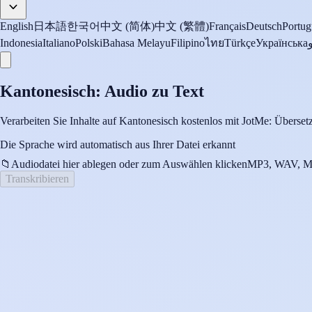
English
日本語
한국어
中文 (简体)
中文 (繁體)
Français
Deutsch
Portug
Indonesia
Italiano
Polski
Bahasa Melayu
Filipino
ไทย
Türkçe
Українська
Kantonesisch: Audio zu Text
Verarbeiten Sie Inhalte auf Kantonesisch kostenlos mit JotMe: Übersetz
Die Sprache wird automatisch aus Ihrer Datei erkannt
📁
Audiodatei hier ablegen oder zum Auswählen klicken
MP3, WAV, M
Transkribieren