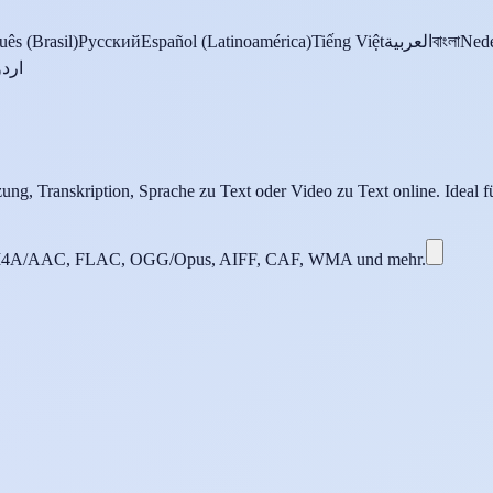
uês (Brasil)
Русский
Español (Latinoamérica)
Tiếng Việt
العربية
বাংলা
Nede
اردو
ung, Transkription, Sprache zu Text oder Video zu Text online. Ideal f
4A/AAC, FLAC, OGG/Opus, AIFF, CAF, WMA und mehr.